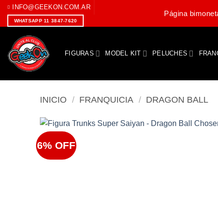
Saltar
INFO@GEEKON.COM.AR
Página bimoneta
al
WHATSAPP 11 3847-7620
contenido
FIGURAS
MODEL KIT
PELUCHES
FRAN
INICIO
/
FRANQUICIA
/
DRAGON BALL
6% OFF