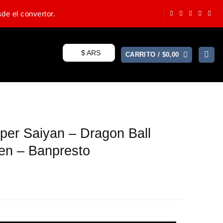
de el convertor.
$ ARS
CARRITO /
$
0,00
per Saiyan – Dragon Ball
en – Banpresto