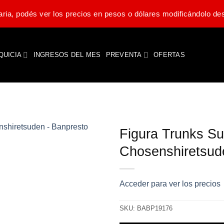
ria, podés ver los precios en pesos o dólares modificándolo des
QUICIA
INGRESOS DEL MES
PREVENTA
OFERTAS
Figura Trunks Su
Chosenshiretsud
Acceder para ver los precios
SKU:
BABP19176