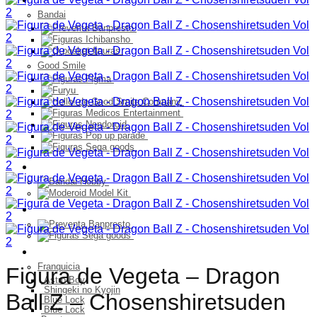
Bandai
Good Smile
Model Kit
PELUCHES
Franquicia
Franquicia
Figura de Vegeta – Dragon
Astro Boy
Shingeki no Kyojin
Ball Z – Chosenshiretsuden
Blue Lock
Blue Lock