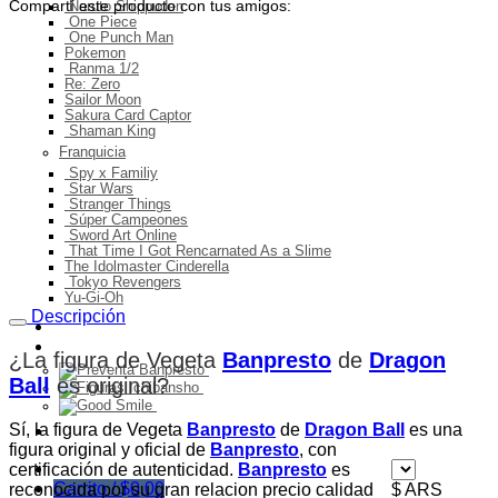
Compartí este producto con tus amigos:
Naruto Shippuden
One Piece
One Punch Man
Pokemon
Ranma 1/2
Re: Zero
Sailor Moon
Sakura Card Captor
Shaman King
Franquicia
Spy x Familiy
Star Wars
Stranger Things
Súper Campeones
Sword Art Online
That Time I Got Rencarnated As a Slime
The Idolmaster Cinderella
Tokyo Revengers
Yu-Gi-Oh
Descripción
Ingresos del mes
Preventa
¿La figura de Vegeta
Banpresto
de
Dragon
Ball
es original
?
Sí, la figura de Vegeta
Banpresto
de
Dragon Ball
es una
Ofertas
figura original y oficial de
Banpresto
, con
certificación de autenticidad.
Banpresto
es
Carrito /
$
0,00
reconocida por su gran relacion precio calidad
$ ARS