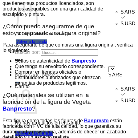
que tienen sus productos licenciados, son
productos asequibles con una gran calidad de
$ ARS
esculpido y pintura.
$ USD
¿Cómo puedo asegurarme de que
estoy comprando una figura original?
No hay productos en el carrito.
Volver a la tienda
Para asegurarte de que compras una figura original, verifica
lo siguiente:
Buscar por:
Sellos de autenticidad de
Banpresto
Que tenga su envoltorio correspondiente.
Comprar en tiendas oficiales o
Buscar por:
$ ARS
distribuidores autorizados que ofrezcan
garantías de productos legítimos.
Carrito
$ ARS
¿Qué materiales se utilizan en la
$ USD
fabricación de la figura de Vegeta
Banpresto
?
Esta figura como todas las figuras de
Banpresto
están
No hay productos en el carrito.
fabricada con PVC de alta calidad, lo que garantiza su
durabilidad y resistencia, además de ofrecer un acabado
Volver a la tienda
detallado y un aspecto realista.