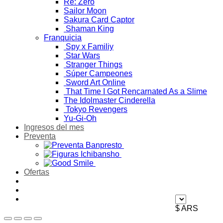
Re: Zero
Sailor Moon
Sakura Card Captor
Shaman King
Franquicia
Spy x Familiy
Star Wars
Stranger Things
Súper Campeones
Sword Art Online
That Time I Got Rencarnated As a Slime
The Idolmaster Cinderella
Tokyo Revengers
Yu-Gi-Oh
Ingresos del mes
Preventa
Ofertas
$ ARS