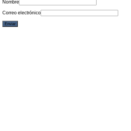
Nombre
Correo electrónico
6% OFF
Vista rápida
Dragon Ball
Gohan Ichiban Kuji (Super Saiyan) – Dragon Ball
Ichibansho (Vs Omnibus Great)
Acceder para ver los precios
Iniciar sesión para comprar
6% OFF