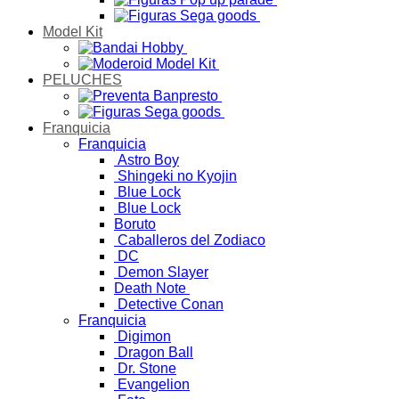
Model Kit
PELUCHES
Franquicia
Franquicia
Astro Boy
Shingeki no Kyojin
Blue Lock
Blue Lock
Boruto
Caballeros del Zodiaco
DC
Demon Slayer
Death Note
Detective Conan
Franquicia
Digimon
Dragon Ball
Dr. Stone
Evangelion