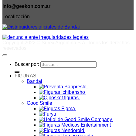
info@geekon.com.ar
Localización
Copyright 2022 © Surex Argentina S.A. Todos los derechos
reservados.
Buscar por:
FIGURAS
Bandai
Good Smile