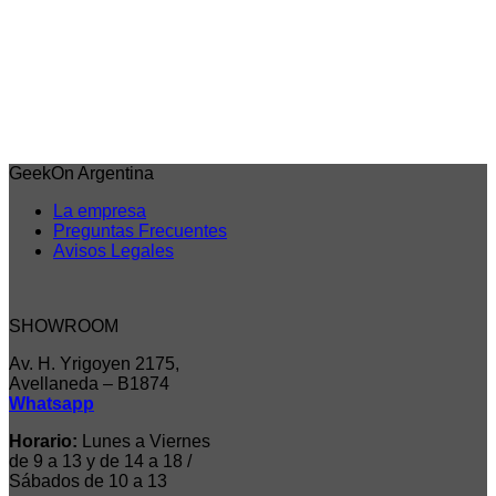
Dragon Ball
Figura de Goku – Chosenshiretsuden Vol 3 Dragon
Ball Z Banpresto
Acceder para ver los precios
Iniciar sesión para comprar
GeekOn Argentina
La empresa
Preguntas Frecuentes
Avisos Legales
SHOWROOM
Av. H. Yrigoyen 2175,
Avellaneda – B1874
Whatsapp
Horario:
Lunes a Viernes
de 9 a 13 y de 14 a 18 /
Sábados de 10 a 13