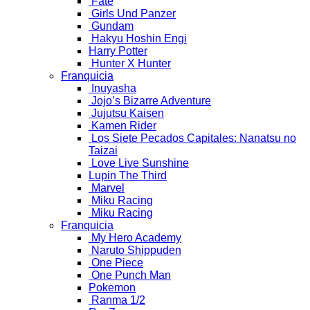
Fate
Girls Und Panzer
Gundam
Hakyu Hoshin Engi
Harry Potter
Hunter X Hunter
Franquicia
Inuyasha
Jojo’s Bizarre Adventure
Jujutsu Kaisen
Kamen Rider
Los Siete Pecados Capitales: Nanatsu no
Taizai
Love Live Sunshine
Lupin The Third
Marvel
Miku Racing
Miku Racing
Franquicia
My Hero Academy
Naruto Shippuden
One Piece
One Punch Man
Pokemon
Ranma 1/2