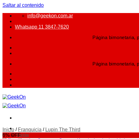
Saltar al contenido
info@geekon.com.ar
Whatsapp 11 3847-7620
Página bimonetaria, p
Página bimonetaria, p
FIGURAS
Inicio
/
Franquicia
/
Lupin The Third
6% OFF
Bandai