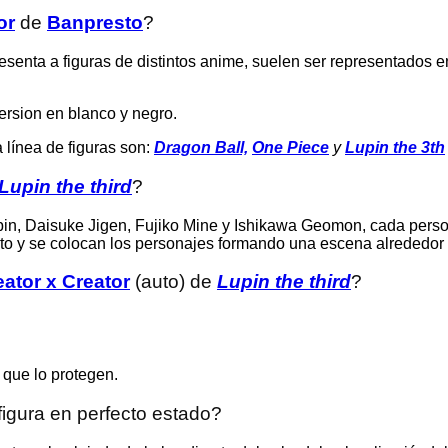
or
de
Banpresto
?
senta a figuras de distintos anime, suelen ser representados e
ersion en blanco y negro.
 línea de figuras son:
Dragon Ball,
One Piece
y
Lupin the 3th
Lupin the third
?
pin, Daisuke Jigen, Fujiko Mine y Ishikawa Geomon, cada perso
uto y se colocan los personajes formando una escena alrededor 
eator x Creator
(auto) de
Lupin the third
?
 que lo protegen.
igura en perfecto estado?