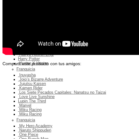
Demon Slayer
Death Note
Detective Conan
Franquicia
Digimon
Dragon Ball
Dr. Stone
Evangelion
Fate
Girls Und Panzer
Gundam
Hakyu Hoshin Engi
Harry Potter
Compartí este producto con tus amigos:
Hunter X Hunter
Franquicia
Inuyasha
Jojo’s Bizarre Adventure
Jujutsu Kaisen
Kamen Rider
Los Siete Pecados Capitales: Nanatsu no Taizai
Love Live Sunshine
Lupin The Third
Marvel
Miku Racing
Miku Racing
Franquicia
My Hero Academy
Naruto Shippuden
One Piece