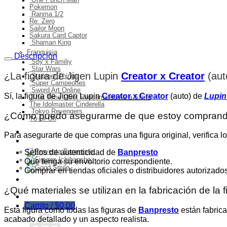
One Punch Man
Pokemon
Ranma 1/2
Re: Zero
Sailor Moon
Sakura Card Captor
Shaman King
Franquicia
Descripción
Spy x Familiy
Star Wars
¿La figura de Jigen Lupin
Creator x Creator
(aut
Stranger Things
Súper Campeones
Sword Art Online
Sí, la figura de Jigen Lupin
Creator x Creator
(auto) de
Lupin 
That Time I Got Rencarnated As a Slime
The Idolmaster Cinderella
Tokyo Revengers
¿Cómo puedo asegurarme de que estoy comprando 
Yu-Gi-Oh
Ingresos del mes
Para asegurarte de que compras una figura original, verifica lo
Preventa
Sellos de autenticidad de
Banpresto
Que tenga su envoltorio correspondiente.
Comprar en tiendas oficiales o distribuidores autorizado
Ofertas
¿Qué materiales se utilizan en la fabricación de la 
Carrito /
$
0,00
Esta figura como todas las figuras de
Banpresto
están fabrica
acabado detallado y un aspecto realista.