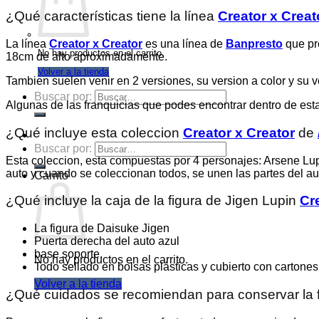
¿Qué características tiene la línea
Creator x Creat
La línea
Creator x Creator
es una línea de
Banpresto
que pre
No hay productos en el carrito.
18cm de alto aproximadamente.
Volver a la tienda
Tambien suelen venir en 2 versiones, su version a color y su v
Buscar por:
Algunas de las franquicias que podes encontrar dentro de esta
¿Qué incluye esta coleccion
Creator x Creator
de
Buscar por:
Esta coleccion, esta compuestas por 4 personajes: Arsene Lu
auto y cuando se coleccionan todos, se unen las partes del a
Carrito
¿Qué incluye la caja de la figura de Jigen Lupin
Cr
La figura de Daisuke Jigen
Puerta derecha del auto azul
base soporte.
No hay productos en el carrito.
Todo sellado en bolsas plásticas y cubierto con cartones
Volver a la tienda
¿Qué cuidados se recomiendan para conservar la f