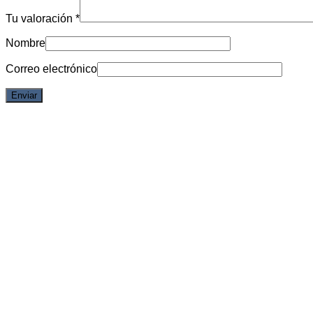
Tu valoración
*
Nombre
Correo electrónico
Vista rápida
Lupin The Third
Inspector Zenigata – Creator x Creator – Lupin the thrd
Acceder para ver los precios
Iniciar sesión para comprar
Vista rápida
Lupin The Third