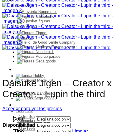
Bandai
Good Smile
Model Kit
Daisuke Jigen – Creator x
PELUCHES
Creator – Lupin the third
Franquicia
Acceder para ver los precios
Franquicia
Astro Boy
Color
Shingeki no Kyojin
Disponibilidad
Blue Lock
Blue Lock
Tipo
Limpiar