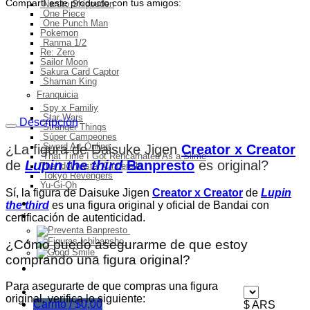
Compartí este producto con tus amigos:
Naruto Shippuden
One Piece
One Punch Man
Pokemon
Ranma 1/2
Re: Zero
Sailor Moon
Sakura Card Captor
Shaman King
Franquicia
Spy x Familiy
Star Wars
Descripción
Stranger Things
Súper Campeones
Sword Art Online
¿La figura de Daisuke Jigen
Creator x Creator
That Time I Got Rencarnated As a Slime
de
Lupin the third
Banpresto
es original
?
The Idolmaster Cinderella
Tokyo Revengers
Yu-Gi-Oh
Sí, la figura de Daisuke Jigen
Creator x Creator
de
Lupin
Ingresos del mes
the third
es una figura original y oficial de Bandai con
Preventa
certificación de autenticidad.
¿Cómo puedo asegurarme de que estoy
comprando una figura original?
Ofertas
Para asegurarte de que compras una figura
original, verifica lo siguiente:
Carrito /
$
0,00
$ ARS