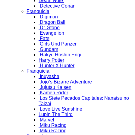
Death Note
Detective Conan
Franquicia
Digimon
Dragon Ball
Dr. Stone
Evangelion
Fate
Girls Und Panzer
Gundam
Hakyu Hoshin Engi
Harry Potter
Hunter X Hunter
Franquicia
Inuyasha
Jojo’s Bizarre Adventure
Jujutsu Kaisen
Kamen Rider
Los Siete Pecados Capitales: Nanatsu no
Taizai
Love Live Sunshine
Lupin The Third
Marvel
Miku Racing
Miku Racing