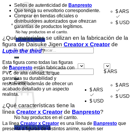
Sellos de autenticidad de
Banpresto
Que tenga su envoltorio correspondiente.
$ ARS
Comprar en tiendas oficiales o
distribuidores autorizados que ofrezcan
$ USD
garantías de productos legítimos.
No hay productos en el carrito.
¿Qué materiales se utilizan en la fabricación de la
Volver a la tienda
figura de Daisuke Jigen
Creator x Creator
de
Buscar por:
Lupin the third
?
Esta figura como todas las figuras
de
Banpresto
están fabricada con
Buscar por:
$ ARS
$ ARS
PVC de alta calidad, lo que
garantiza su durabilidad y
Carrito
resistencia, además de ofrecer un
$ ARS
acabado detallado y un aspecto
$ ARS
realista.
$ USD
$ USD
¿Qué características tiene la
línea
Creator x Creator
de
Banpresto
?
No hay productos en el carrito.
La línea
Creator x Creator
es una línea de
Banpresto
que
Volver a la tienda
presenta a figuras de distintos anime, suelen ser