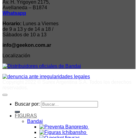
Av. H. Yrigoyen 2175,
Avellaneda – B1874
Whatsapp
Horario:
Lunes a Viernes
de 9 a 13 y de 14 a 18 /
Sábados de 10 a 13
info@geekon.com.ar
Localización
Copyright 2022 © Surex Argentina S.A. Todos los derechos
reservados.
Buscar por:
FIGURAS
Bandai