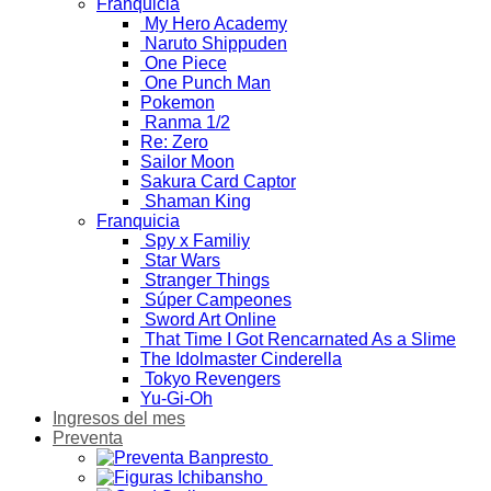
Franquicia
My Hero Academy
Naruto Shippuden
One Piece
One Punch Man
Pokemon
Ranma 1/2
Re: Zero
Sailor Moon
Sakura Card Captor
Shaman King
Franquicia
Spy x Familiy
Star Wars
Stranger Things
Súper Campeones
Sword Art Online
That Time I Got Rencarnated As a Slime
The Idolmaster Cinderella
Tokyo Revengers
Yu-Gi-Oh
Ingresos del mes
Preventa