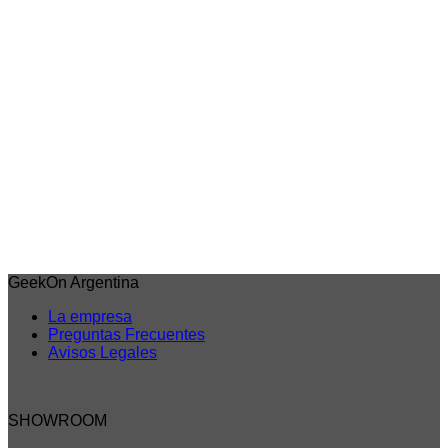
Iniciar sesión para comprar
6% OFF
Vista rápida
Lupin The Third
Fujiko Mine – Creator x Creator (Auto) Lupin the
third
Acceder para ver los precios
Iniciar sesión para comprar
GeekOn Argentina
La empresa
Preguntas Frecuentes
Avisos Legales
SHOWROOM