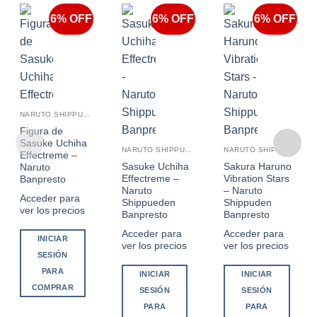
6% OFF
6% OFF
6% OFF
NARUTO SHIPPUDEN
Figura de
Sasuke Uchiha
NARUTO SHIPPUDEN
NARUTO SHIPPUDEN
Effectreme –
Sasuke Uchiha
Sakura Haruno
Naruto
Effectreme –
Vibration Stars
Banpresto
Naruto
– Naruto
Acceder para
Shippueden
Shippuden
ver los precios
Banpresto
Banpresto
Acceder para
Acceder para
INICIAR
ver los precios
ver los precios
SESIÓN
PARA
INICIAR
INICIAR
COMPRAR
SESIÓN
SESIÓN
PARA
PARA