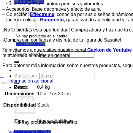
Carrito /
$
0,00
– Color: Detalles de pintura precisos y vibrantes
– Accesorios: Base decorativa y efecto de aura
– Colección:
Effectreme
, conocida por sus diseños dinámicos
– Licencia oficial:
Banpresto
, garantizando autenticidad y cal
¡No te pierdas esta oportunidad! Compra ahora y haz que tu 
No hay productos en el carrito.
¡Compra con confianza y disfruta de tu figura de Sasuke!
Volver a la tienda
Te invitamos a que visites nuestro canal
Geekon de Youtube
Buscar por:
relacionado al anime en general!
Para obtener más información sobre nuestros productos, segu
Buscar por:
Información adicional
Carrito
Peso
0,4 kg
Dimensiones
10 × 15 × 20 cm
Disponibilidad
Stock
Tipo
Figuras Estáticas
No hay productos en el carrito.
Valoraciones (0)
Volver a la tienda