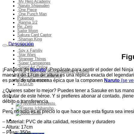
My Hero Academy
Naruto Shippuden
One Piece
One Punch Man
Pokemon
Ranma 1/2
Re: Zero
Sailor Moon
Sakura Card Captor
Shaman King
Descripción
Franquicia
Spy x Familiy
Star Wars
Fig
Stranger Things
Súper Campeones
Sword Art Online
¡Fanático de
Naruto
! ¡Prepárate para sentir el poder del Nin
That Time I Got Rencarnated As a Slime
maestra de 17cm de altura es una réplica exacta del legendar
The Idolmaster Cinderella
Tokyo Revengers
es parte de una escena épica que la componen
Naruto
(se ve
Yu-Gi-Oh
¿Quieres saber lo mejor? Puedes tener a Sasuke en tus manos 
Ingresos del mes
disfrutar de este héroe. Y si prefieres abonar al contado, ¡ti
Preventa
débito o transferencia.
Pero no solo es el precio lo que hace que esta figura sea irres
Ofertas
– Material: PVC de alta calidad, resistente y duradero
– Altura: 17cm
– Peso: 350g