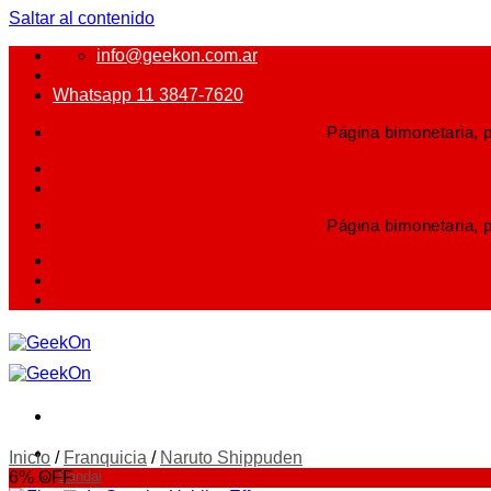
Saltar al contenido
info@geekon.com.ar
Whatsapp 11 3847-7620
Página bimonetaria, p
Página bimonetaria, p
FIGURAS
Inicio
/
Franquicia
/
Naruto Shippuden
6% OFF
Bandai