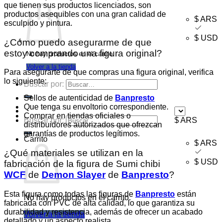
que tienen sus productos licenciados, son
productos asequibles con una gran calidad de
$ ARS
esculpido y pintura.
$ USD
¿Cómo puedo asegurarme de que
estoy comprando una figura original?
No hay productos en el carrito.
Volver a la tienda
Para asegurarte de que compras una figura original, verifica
lo siguiente:
Buscar por:
Sellos de autenticidad de
Banpresto
Que tenga su envoltorio correspondiente.
Comprar en tiendas oficiales o
Buscar por:
$ ARS
distribuidores autorizados que ofrezcan
garantías de productos legítimos.
Carrito
$ ARS
¿Qué materiales se utilizan en la
$ USD
fabricación de la figura de Sumi chibi
WCF
de
Demon Slayer
de
Banpresto
?
Esta figura como todas las figuras de
Banpresto
están
No hay productos en el carrito.
fabricada con PVC de alta calidad, lo que garantiza su
durabilidad y resistencia, además de ofrecer un acabado
Volver a la tienda
detallado y un aspecto realista.