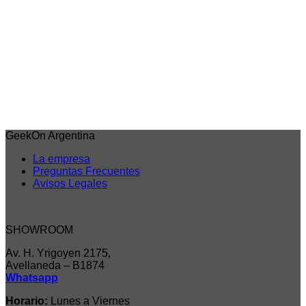
Vista rápida
Demon Slayer
Zenitsu WCF – Zenitsu Collection – Demon Slayer
Acceder para ver los precios
Iniciar sesión para comprar
GeekOn Argentina
La empresa
Preguntas Frecuentes
Avisos Legales
SHOWROOM
Av. H. Yrigoyen 2175,
Avellaneda – B1874
Whatsapp
Horario:
Lunes a Viernes