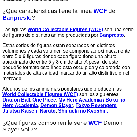
¿Qué características tiene la línea
WCF
de
Banpresto
?
Las figuras
World Collectable Figures (WCF)
son una serie
de figuras de distintos anime producidas por
Banpresto
.
Estas series de figuras estan separadas en distintos
volúmenes y cada volumen se compone aproximadamente
entre 5 o 6 figuras donde cada figura tiene una altura
aproximada de entre 5 y 8 cm de alto. A pesar de este
pequeño formato esta línea esta esculpida y coloreada con
materiales de alta calidad marcando un alto distintivo en el
mercado.
Algunos de los anime mas populares que producen las
World Collectable Figures (WCF)
son los siguientes:
Dragon Ball
,
One Piece
,
My Hero Academia / Boku no
Hero Academia
,
Demon Slayer
,
Tokyo Revengers
,
Jujutsu Kaisen
,
Naruto
,
Shingeki no Kyoshin.
¿Que figuras componen la serie
WCF
Demon
Slayer Vol 7?