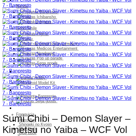
Bandai
Good Smile
Model Kit
PELUCHES
Franquicia
Franquicia
Sumi Chibi – Demon Slayer –
Astro Boy
Shingeki no Kyojin
Kimetsu no Yaiba – WCF Vol
Blue Lock
Blue Lock