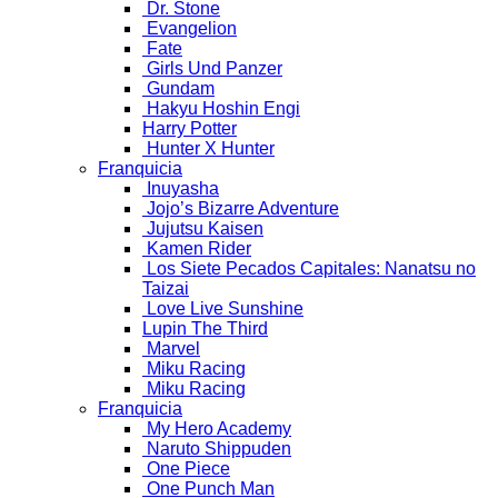
Dr. Stone
Evangelion
Fate
Girls Und Panzer
Gundam
Hakyu Hoshin Engi
Harry Potter
Hunter X Hunter
Franquicia
Inuyasha
Jojo’s Bizarre Adventure
Jujutsu Kaisen
Kamen Rider
Los Siete Pecados Capitales: Nanatsu no
Taizai
Love Live Sunshine
Lupin The Third
Marvel
Miku Racing
Miku Racing
Franquicia
My Hero Academy
Naruto Shippuden
One Piece
One Punch Man