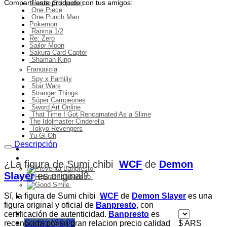
Compartí este producto con tus amigos:
Naruto Shippuden
One Piece
One Punch Man
Pokemon
Ranma 1/2
Re: Zero
Sailor Moon
Sakura Card Captor
Shaman King
Franquicia
Spy x Familiy
Star Wars
Stranger Things
Súper Campeones
Sword Art Online
That Time I Got Rencarnated As a Slime
The Idolmaster Cinderella
Tokyo Revengers
Yu-Gi-Oh
Descripción
Ingresos del mes
Preventa
¿La figura de Sumi chibi
WCF
de
Demon
Slayer
es original
?
Sí, la figura de Sumi chibi
WCF
de
Demon Slayer
es una
Ofertas
figura original y oficial de
Banpresto
, con
certificación de autenticidad.
Banpresto
es
Carrito /
$
0,00
reconocida por su gran relacion precio calidad
$ ARS