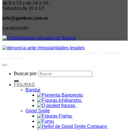
de 9 a 13 y de 14 a 18 /
Sábados de 10 a 13
info@geekon.com.ar
Localización
Copyright 2022 © Surex Argentina S.A. Todos los derechos
reservados.
Buscar por:
FIGURAS
Bandai
Good Smile