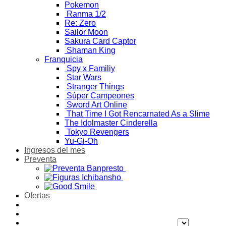
Pokemon
Ranma 1/2
Re: Zero
Sailor Moon
Sakura Card Captor
Shaman King
Franquicia
Spy x Familiy
Star Wars
Stranger Things
Súper Campeones
Sword Art Online
That Time I Got Rencarnated As a Slime
The Idolmaster Cinderella
Tokyo Revengers
Yu-Gi-Oh
Ingresos del mes
Preventa
Ofertas