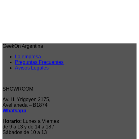
Demon Slayer
Aoi Chibi – Demon Slayer – Banpresto WCF Vol 7
Acceder para ver los precios
Iniciar sesión para comprar
GeekOn Argentina
La empresa
Preguntas Frecuentes
Avisos Legales
SHOWROOM
Av. H. Yrigoyen 2175,
Avellaneda – B1874
Whatsapp
Horario:
Lunes a Viernes
de 9 a 13 y de 14 a 18 /
Sábados de 10 a 13