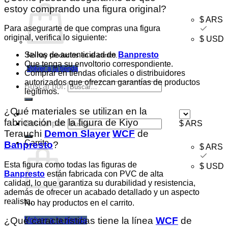
estoy comprando una figura original?
$ ARS
Para asegurarte de que compras una figura
original, verifica lo siguiente:
$ USD
Sellos de autenticidad de
Banpresto
No hay productos en el carrito.
Que tenga su envoltorio correspondiente.
Volver a la tienda
Comprar en tiendas oficiales o distribuidores
autorizados que ofrezcan garantías de productos
Buscar por:
legítimos.
¿Qué materiales se utilizan en la
fabricación de la figura de Kiyo
Buscar por:
$ ARS
Terauchi
Demon Slayer
WCF
de
Carrito
Banpresto
?
$ ARS
Esta figura como todas las figuras de
$ USD
Banpresto
están fabricada con PVC de alta
calidad, lo que garantiza su durabilidad y resistencia,
además de ofrecer un acabado detallado y un aspecto
realista.
No hay productos en el carrito.
¿Qué características tiene la línea
WCF
de
Volver a la tienda