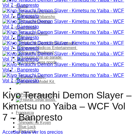
Bandai
Good Smile
Model Kit
PELUCHES
Kiyo Terauchi Demon Slayer –
Kimetsu no Yaiba – WCF Vol
Franquicia
Franquicia
7 – Banpresto
Astro Boy
Shingeki no Kyojin
Blue Lock
Blue Lock
Acceder para ver los precios