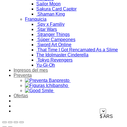
Sailor Moon
Sakura Card Captor
Shaman King
Franquicia
Spy x Familiy
Star Wars
Stranger Things
Súper Campeones
Sword Art Online
That Time I Got Rencarnated As a Slime
The Idolmaster Cinderella
Tokyo Revengers
Yu-Gi-Oh
Ingresos del mes
Preventa
Ofertas
$ ARS