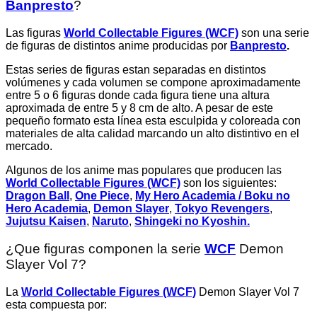
Banpresto
?
Las figuras
World Collectable Figures (WCF)
son una serie
de figuras de distintos anime producidas por
Banpresto
.
Estas series de figuras estan separadas en distintos
volúmenes y cada volumen se compone aproximadamente
entre 5 o 6 figuras donde cada figura tiene una altura
aproximada de entre 5 y 8 cm de alto. A pesar de este
pequeño formato esta línea esta esculpida y coloreada con
materiales de alta calidad marcando un alto distintivo en el
mercado.
Algunos de los anime mas populares que producen las
World Collectable Figures (WCF)
son los siguientes:
Dragon Ball
,
One Piece
,
My Hero Academia / Boku no
Hero Academia
,
Demon Slayer
,
Tokyo Revengers
,
Jujutsu Kaisen
,
Naruto
,
Shingeki no Kyoshin.
¿Que figuras componen la serie
WCF
Demon
Slayer Vol 7?
La
World Collectable Figures (WCF)
Demon Slayer
Vol 7
esta compuesta por: