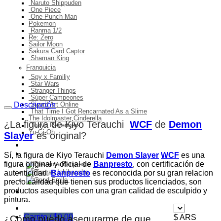
Naruto Shippuden
One Piece
One Punch Man
Pokemon
Ranma 1/2
Re: Zero
Sailor Moon
Sakura Card Captor
Shaman King
Franquicia
Spy x Familiy
Star Wars
Stranger Things
Súper Campeones
Descripción
Sword Art Online
That Time I Got Rencarnated As a Slime
The Idolmaster Cinderella
¿La figura de Kiyo Terauchi
WCF
de
Demon
Tokyo Revengers
Yu-Gi-Oh
Slayer
es original
?
Ingresos del mes
Preventa
Sí, la figura de Kiyo Terauchi
Demon Slayer
WCF
es una
figura original y oficial de
Banpresto
, con certificación de
autenticidad.
Banpresto
es reconocida por su gran relacion
precio calidad que tienen sus productos licenciados, son
productos asequibles con una gran calidad de esculpido y
Ofertas
pintura.
Carrito /
$
0,00
$ ARS
¿Cómo puedo asegurarme de que