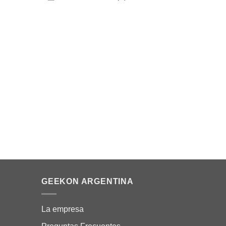
6% OFF
STAR WARS
STAR WAR
Mandalorian Bandai Model Kit – Star Wars
Razor Cre
Mandalori
Acceder para ver los precios
Acceder pa
INICIAR SESIÓN PARA COMPRAR
INICIA
GEEKON ARGENTINA
La empresa