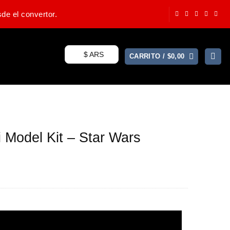
de el convertor.
$ ARS
CARRITO /
$
0,00
 Model Kit – Star Wars