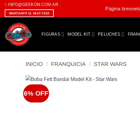
Saltar
INFO@GEEKON.COM.AR
Página bimoneta
al
WHATSAPP 11 3847-7620
contenido
FIGURAS
MODEL KIT
PELUCHES
FRAN
INICIO
/
FRANQUICIA
/
STAR WARS
6% OFF