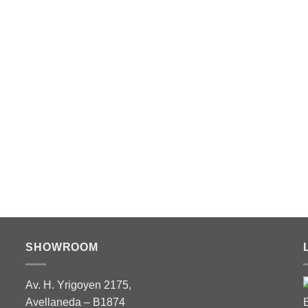
6% OFF
S
st Bandai Model Kit –
an – Star Wars
ra ver los precios
R SESIÓN PARA COMPRAR
SHOWROOM
Av. H. Yrigoyen 2175,
Avellaneda – B1874