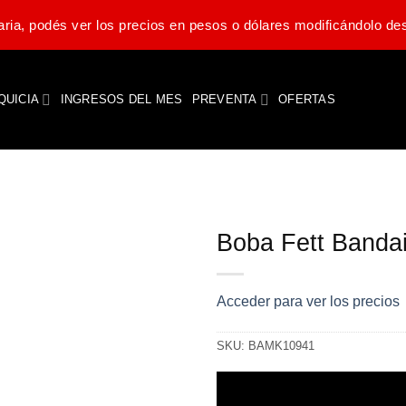
ria, podés ver los precios en pesos o dólares modificándolo des
QUICIA
INGRESOS DEL MES
PREVENTA
OFERTAS
Boba Fett Bandai
Acceder para ver los precios
SKU:
BAMK10941