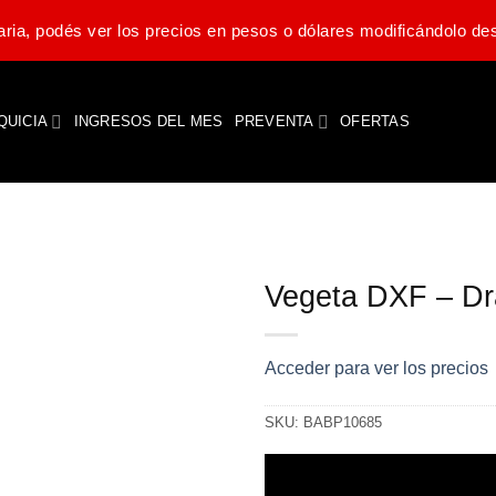
ria, podés ver los precios en pesos o dólares modificándolo des
QUICIA
INGRESOS DEL MES
PREVENTA
OFERTAS
Vegeta DXF – Dr
Acceder para ver los precios
SKU:
BABP10685