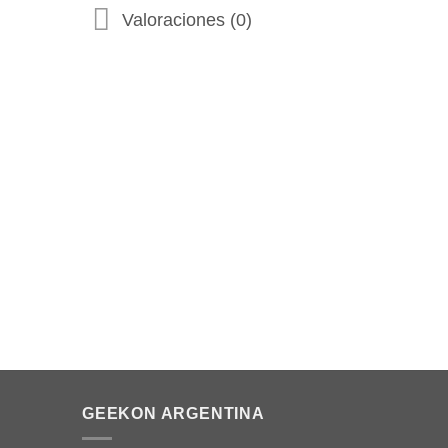
Valoraciones (0)
6% OFF
DRAGON BALL
Figura de Gamma 2 – DXF Dragon Ball
DRAGON B
Super: Super Hero
Piccolo Ic
desbloque
Acceder para ver los precios
Acceder pa
INICIAR SESIÓN PARA COMPRAR
INICIA
GEEKON ARGENTINA