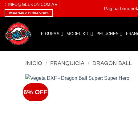
Saltar
INFO@GEEKON.COM.AR
Página bimoneta
al
WHATSAPP 11 3847-7620
contenido
FIGURAS
MODEL KIT
PELUCHES
FRAN
INICIO
/
FRANQUICIA
/
DRAGON BALL
6% OFF