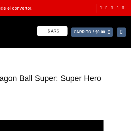
de el convertor.
$ ARS
CARRITO /
$
0,00
agon Ball Super: Super Hero