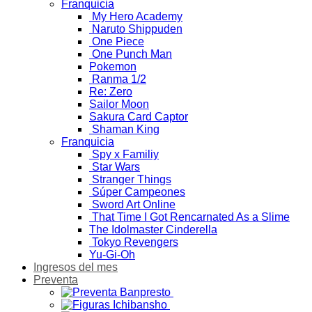
Franquicia
My Hero Academy
Naruto Shippuden
One Piece
One Punch Man
Pokemon
Ranma 1/2
Re: Zero
Sailor Moon
Sakura Card Captor
Shaman King
Franquicia
Spy x Familiy
Star Wars
Stranger Things
Súper Campeones
Sword Art Online
That Time I Got Rencarnated As a Slime
The Idolmaster Cinderella
Tokyo Revengers
Yu-Gi-Oh
Ingresos del mes
Preventa