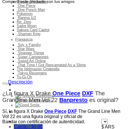
Compartí este producto con tus amigos:
Naruto Shippuden
One Piece
One Punch Man
Pokemon
Ranma 1/2
Re: Zero
Sailor Moon
Sakura Card Captor
Shaman King
Franquicia
Spy x Familiy
Star Wars
Stranger Things
Súper Campeones
Sword Art Online
That Time I Got Rencarnated As a Slime
The Idolmaster Cinderella
Tokyo Revengers
Yu-Gi-Oh
Descripción
Ingresos del mes
Preventa
¿La figura X Drake
One Piece
DXF
The
Grandline Men Vol 22
Banpresto
es original
?
Sí, la figura X Drake
One Piece
DXF
The Grand Line Men
Ofertas
Vol 22 es una figura original y oficial de
Bandai con certificación de autenticidad.
Carrito /
$
0,00
$ ARS