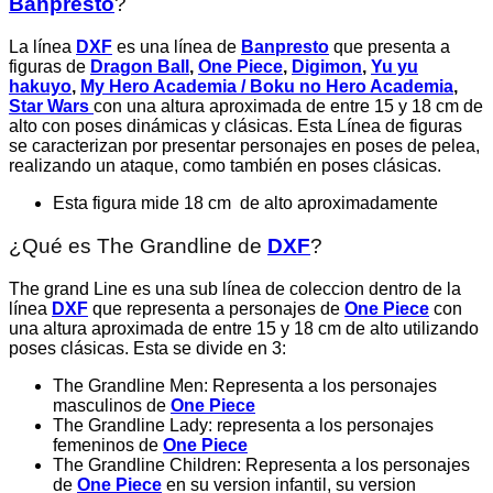
Banpresto
?
La línea
DXF
es una línea de
Banpresto
que presenta a
figuras de
Dragon Ball
,
One Piece
,
Digimon
,
Yu yu
hakuyo
,
My Hero Academia / Boku no Hero Academia
,
Star Wars
con una altura aproximada de entre 15 y 18 cm de
alto con poses dinámicas y clásicas. Esta Línea de figuras
se caracterizan por presentar personajes en poses de pelea,
realizando un ataque, como también en poses clásicas.
Esta figura mide 18 cm de alto aproximadamente
¿Qué es The Grandline de
DXF
?
The grand Line es una sub línea de coleccion dentro de la
línea
DXF
que representa a personajes de
One Piece
con
una altura aproximada de entre 15 y 18 cm de alto utilizando
poses clásicas. Esta se divide en 3:
The Grandline Men: Representa a los personajes
masculinos de
One Piece
The Grandline Lady: representa a los personajes
femeninos de
One Piece
The Grandline Children: Representa a los personajes
de
One Piece
en su version infantil, su version