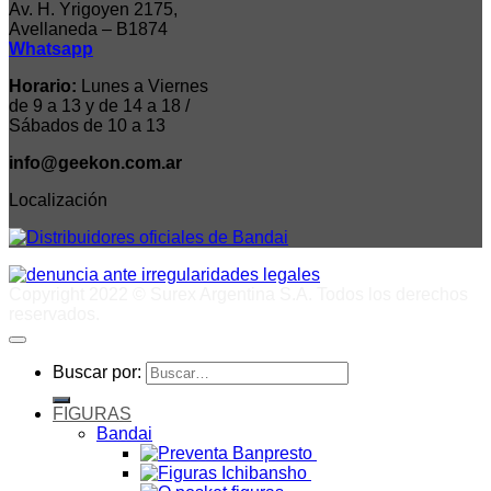
Av. H. Yrigoyen 2175,
Avellaneda – B1874
Whatsapp
Horario:
Lunes a Viernes
de 9 a 13 y de 14 a 18 /
Sábados de 10 a 13
info@geekon.com.ar
Localización
Copyright 2022 © Surex Argentina S.A. Todos los derechos
reservados.
Buscar por:
FIGURAS
Bandai