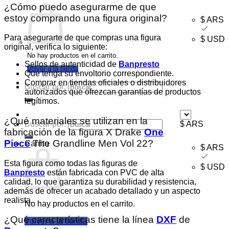
¿Cómo puedo asegurarme de que
estoy comprando una figura original?
$ ARS
Para asegurarte de que compras una figura
$ USD
original, verifica lo siguiente:
No hay productos en el carrito.
Sellos de autenticidad de
Banpresto
Volver a la tienda
Que tenga su envoltorio correspondiente.
Comprar en tiendas oficiales o distribuidores
Buscar por:
autorizados que ofrezcan garantías de productos
legítimos.
¿Qué materiales se utilizan en la
Buscar por:
$ ARS
fabricación de la figura X Drake
One
Piece
The Grandline Men Vol 22?
Carrito
$ ARS
Esta figura como todas las figuras de
$ USD
Banpresto
están fabricada con PVC de alta
calidad, lo que garantiza su durabilidad y resistencia,
además de ofrecer un acabado detallado y un aspecto
realista.
No hay productos en el carrito.
¿Qué características tiene la línea
DXF
de
Volver a la tienda