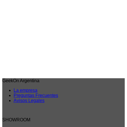
Iniciar sesión para comprar
6% OFF
Vista rápida
Novedades
Figura de Trafalgar Law – One Piece Battle Record
Collection Banpresto
Acceder para ver los precios
Iniciar sesión para comprar
GeekOn Argentina
La empresa
Preguntas Frecuentes
Avisos Legales
SHOWROOM