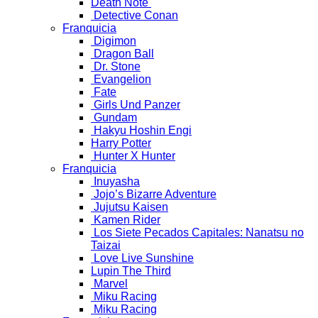
Death Note
Detective Conan
Franquicia
Digimon
Dragon Ball
Dr. Stone
Evangelion
Fate
Girls Und Panzer
Gundam
Hakyu Hoshin Engi
Harry Potter
Hunter X Hunter
Franquicia
Inuyasha
Jojo’s Bizarre Adventure
Jujutsu Kaisen
Kamen Rider
Los Siete Pecados Capitales: Nanatsu no
Taizai
Love Live Sunshine
Lupin The Third
Marvel
Miku Racing
Miku Racing