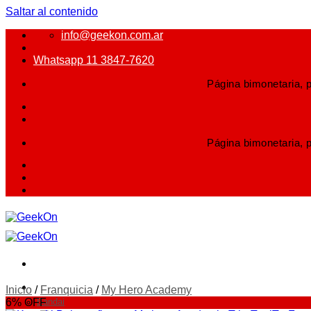
Saltar al contenido
info@geekon.com.ar
Whatsapp 11 3847-7620
Página bimonetaria, p
Página bimonetaria, p
FIGURAS
Inicio
/
Franquicia
/
My Hero Academy
6% OFF
Bandai