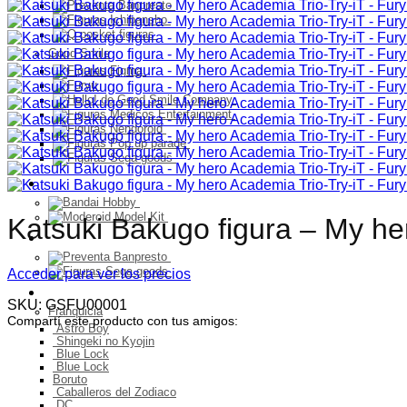
Good Smile
Model Kit
Katsuki Bakugo figura – My he
PELUCHES
Acceder para ver los precios
Franquicia
SKU:
GSFU00001
Franquicia
Compartí este producto con tus amigos:
Astro Boy
Shingeki no Kyojin
Blue Lock
Blue Lock
Boruto
Caballeros del Zodiaco
DC