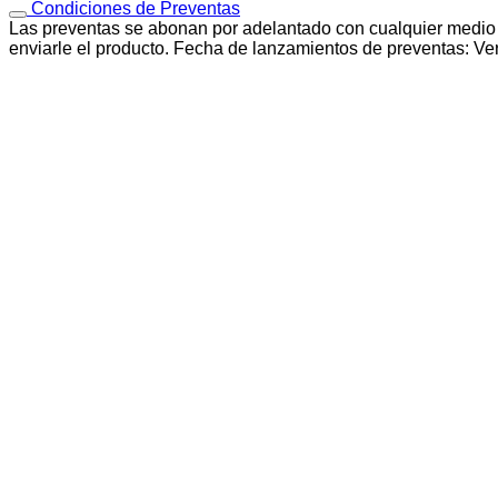
Condiciones de Preventas
Las preventas se abonan por adelantado con cualquier medio 
enviarle el producto. Fecha de lanzamientos de preventas: Ve
PREVENTA
PREVENTA
PREVENTA
PREVENTA
PREVENTA
PREVENTA
PREVENTA
PREVENTA
Vista rápida
My Hero Academy
Shoto Todoroki The Amazing Heroes – My Hero Ac
Acceder para ver los precios
Iniciar sesión para comprar
Vista rápida
My Hero Academy
Tomura Shigaraki Banpresto – My Hero Academy –