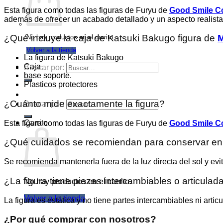
Esta figura como todas las figuras de Furyu de
Good Smile 
además de ofrecer un acabado detallado y un aspecto realista
¿Qué incluye la caja de Katsuki Bakugo figura de
M
No hay productos en el carrito.
Volver a la tienda
La figura de Katsuki Bakugo
Caja
Buscar por:
base soporte.
Plasticos protectores
¿Cuánto mide exactamente la figura?
Buscar por:
Carrito
Esta figura como todas las figuras de Furyu de
Good Smile 
¿Qué cuidados se recomiendan para conservar en 
Se recomienda mantenerla fuera de la luz directa del sol y evi
¿La figura tiene piezas intercambiables o articulad
No hay productos en el carrito.
Volver a la tienda
La figura es estática y no tiene partes intercambiables ni artic
¿Por qué comprar con nosotros?