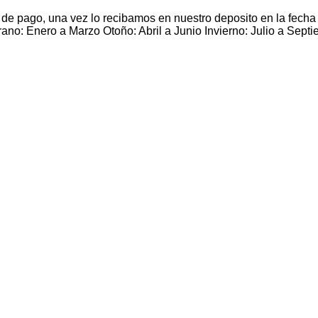
de pago, una vez lo recibamos en nuestro deposito en la fech
rano: Enero a Marzo Otoño: Abril a Junio Invierno: Julio a Sep
ademy – Banpresto
 Bandai Banpresto