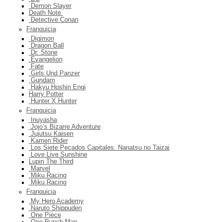
Demon Slayer
Death Note
Detective Conan
Franquicia
Digimon
Dragon Ball
Dr. Stone
Evangelion
Fate
Girls Und Panzer
Gundam
Hakyu Hoshin Engi
Harry Potter
Hunter X Hunter
Franquicia
Inuyasha
Jojo’s Bizarre Adventure
Jujutsu Kaisen
Kamen Rider
Los Siete Pecados Capitales: Nanatsu no Taizai
Love Live Sunshine
Lupin The Third
Marvel
Miku Racing
Miku Racing
Franquicia
My Hero Academy
Naruto Shippuden
One Piece