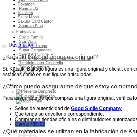
One Punch Man
Pokemon
Ranma 1/2
Re: Zero
Sailor Moon
Sakura Card Captor
Shaman King
Franquicia
Spy x Familiy
Star Wars
Descripción
Stranger Things
Súper Campeones
Sword Art Online
¿Katsuki Bakugo figura
es original
?
That Time I Got Rencarnated As a Slime
The Idolmaster Cinderella
Tokyo Revengers
Sí, Katsuki Bakugo figura es una figura original y oficial, con c
Yu-Gi-Oh
estáticas como en sus figuras articuladas.
Ingresos del mes
Preventa
¿Cómo puedo asegurarme de que estoy comprando 
Para asegurarte de que compras una figura original, verifica lo
Ofertas
Sellos de autenticidad de
Good Smile Company
Que tenga su envoltorio correspondiente.
Comprar en tiendas oficiales o distribuidores autorizado
Carrito /
$
0,00
¿Qué materiales se utilizan en la fabricación de K