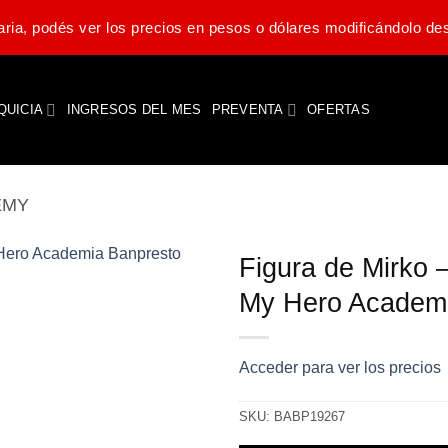
ria, podés ver los precios en pesos o dólares modificándolo des
QUICIA
INGRESOS DEL MES
PREVENTA
OFERTAS
EMY
Figura de Mirko 
My Hero Academi
Acceder para ver los precios
SKU:
BABP19267