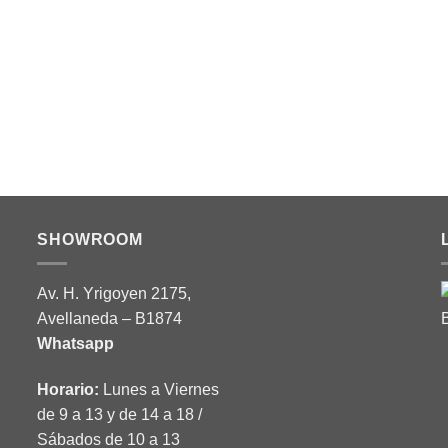
ACADEMY
deavor – Age of Hero – My Hero
Banpresto
ra ver los precios
R SESIÓN PARA COMPRAR
SHOWROOM
Av. H. Yrigoyen 2175,
Avellaneda – B1874
Whatsapp
Horario:
Lunes a Viernes
de 9 a 13 y de 14 a 18 /
Sábados de 10 a 13