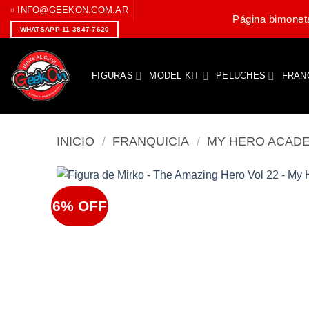
Saltar
INFO@GEEKON.COM.AR
Página bimoneta
al
WHATSAPP 11 3847-7620
contenido
FIGURAS
MODEL KIT
PELUCHES
FRAN
INICIO
/
FRANQUICIA
/
MY HERO ACAD
6% OFF