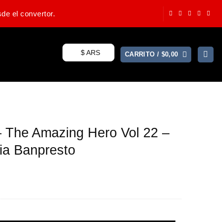
de el convertor.
$ ARS
CARRITO /
$
0,00
– The Amazing Hero Vol 22 –
a Banpresto