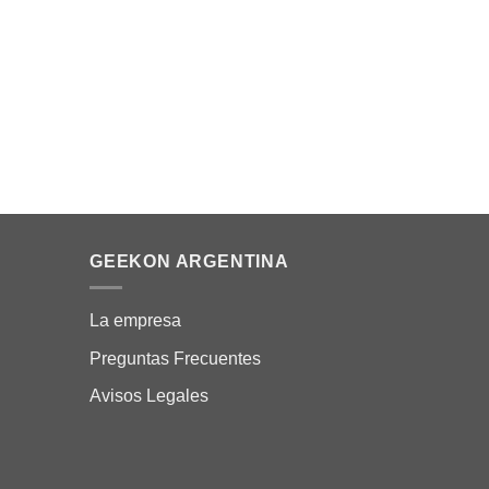
MY HERO ACADEMY
MY HERO 
Aizawa Shouta Figura – The Amazing Hero
Figura En
Vol 20 – Banpresto
Academia 
Acceder para ver los precios
Acceder pa
INICIAR SESIÓN PARA COMPRAR
INICIA
GEEKON ARGENTINA
La empresa
Preguntas Frecuentes
Avisos Legales