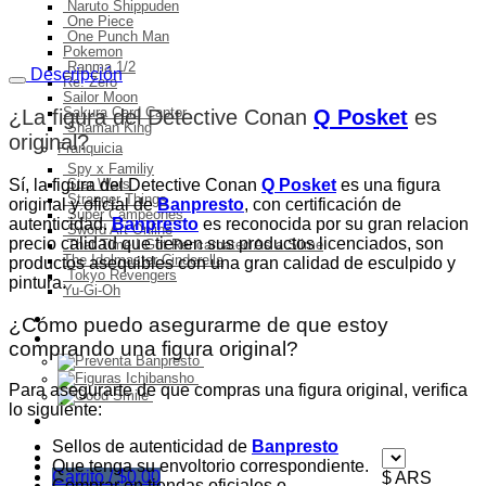
Naruto Shippuden
One Piece
One Punch Man
Pokemon
Ranma 1/2
Descripción
Re: Zero
Sailor Moon
Sakura Card Captor
¿La figura del Detective Conan
Q Posket
es
Shaman King
original
?
Franquicia
Spy x Familiy
Sí, la figura del Detective Conan
Q Posket
es una figura
Star Wars
Stranger Things
original y oficial de
Banpresto
, con certificación de
Súper Campeones
autenticidad.
Banpresto
es reconocida por su gran relacion
Sword Art Online
precio calidad que tienen sus productos licenciados, son
That Time I Got Rencarnated As a Slime
The Idolmaster Cinderella
productos asequibles con una gran calidad de esculpido y
Tokyo Revengers
pintura.
Yu-Gi-Oh
Ingresos del mes
¿Cómo puedo asegurarme de que estoy
Preventa
comprando una figura original?
Para asegurarte de que compras una figura original, verifica
lo siguiente:
Ofertas
Sellos de autenticidad de
Banpresto
Que tenga su envoltorio correspondiente.
Carrito /
$
0,00
$ ARS
Comprar en tiendas oficiales o