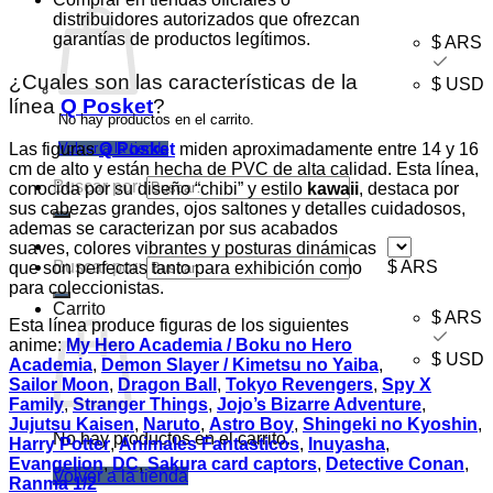
distribuidores autorizados que ofrezcan
garantías de productos legítimos.
$ ARS
¿Cuales son las características de la
$ USD
línea
Q Posket
?
No hay productos en el carrito.
Las figuras
Q Posket
miden aproximadamente entre 14 y 16
Volver a la tienda
cm de alto y están hecha de PVC de alta calidad. Esta línea,
Buscar por:
conocida por su diseño “chibi” y estilo
kawaii
, destaca por
sus cabezas grandes, ojos saltones y detalles cuidadosos,
ademas se caracterizan por sus acabados
suaves, colores vibrantes y posturas dinámicas
Buscar por:
$ ARS
que son perfectas tanto para exhibición como
para coleccionistas.
Carrito
$ ARS
Esta línea produce figuras de los siguientes
anime:
My Hero Academia / Boku no Hero
$ USD
Academia
,
Demon Slayer / Kimetsu no Yaiba
,
Sailor Moon
,
Dragon Ball
,
Tokyo Revengers
,
Spy X
Family
,
Stranger Things
,
Jojo’s Bizarre Adventure
,
Jujutsu Kaisen
,
Naruto
,
Astro Boy
,
Shingeki no Kyoshin
,
No hay productos en el carrito.
Harry Potter
,
Animales Fantasticos
,
Inuyasha
,
Evangelion
,
DC
,
Sakura card captors
,
Detective Conan
,
Volver a la tienda
Ranma 1/2