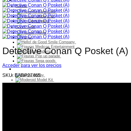
Bandai
Good Smile
Detective Conan Q Posket (A)
Acceder para ver los precios
Model Kit
SKU:
BABP27465
PELUCHES
Franquicia
Franquicia
Astro Boy
Shingeki no Kyojin
Blue Lock
Blue Lock