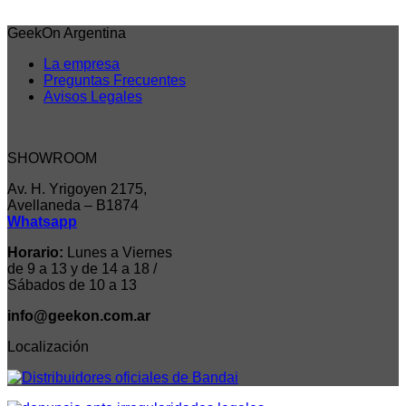
Iniciar sesión para comprar
GeekOn Argentina
La empresa
Preguntas Frecuentes
Avisos Legales
SHOWROOM
Av. H. Yrigoyen 2175,
Avellaneda – B1874
Whatsapp
Horario:
Lunes a Viernes
de 9 a 13 y de 14 a 18 /
Sábados de 10 a 13
info@geekon.com.ar
Localización