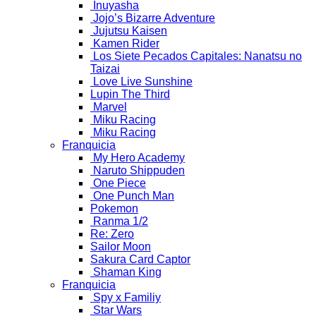
Inuyasha
Jojo’s Bizarre Adventure
Jujutsu Kaisen
Kamen Rider
Los Siete Pecados Capitales: Nanatsu no
Taizai
Love Live Sunshine
Lupin The Third
Marvel
Miku Racing
Miku Racing
Franquicia
My Hero Academy
Naruto Shippuden
One Piece
One Punch Man
Pokemon
Ranma 1/2
Re: Zero
Sailor Moon
Sakura Card Captor
Shaman King
Franquicia
Spy x Familiy
Star Wars