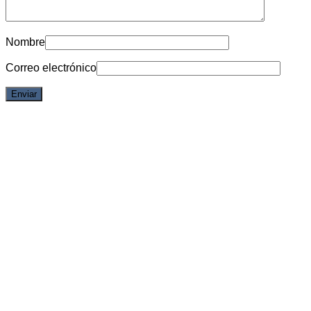
Nombre
Correo electrónico
6% OFF
Vista rápida
Detective Conan
Kaito kid – Q Posket – The Phantom Thief – Detective
Conan
Acceder para ver los precios