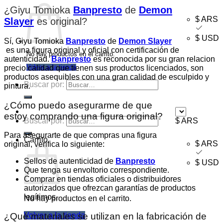
¿Giyu Tomioka
Banpresto
de
Demon
$ ARS
Slayer
es original
?
$ USD
Sí, Giyu Tomioka
Banpresto
de
Demon Slayer
es una figura original y oficial con certificación de
No hay productos en el carrito.
autenticidad.
Banpresto
es reconocida por su gran relacion
precio calidad que tienen sus productos licenciados, son
Volver a la tienda
productos asequibles con una gran calidad de esculpido y
Buscar por:
pintura.
¿Cómo puedo asegurarme de que
estoy comprando una figura original?
Buscar por:
$ ARS
Para asegurarte de que compras una figura
Carrito
$ ARS
original, verifica lo siguiente:
Sellos de autenticidad de
Banpresto
$ USD
Que tenga su envoltorio correspondiente.
Comprar en tiendas oficiales o distribuidores
autorizados que ofrezcan garantías de productos
legítimos.
No hay productos en el carrito.
Volver a la tienda
¿Qué materiales se utilizan en la fabricación de