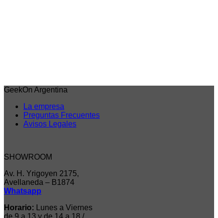
Vista rápida
Demon Slayer
Uzui Kimetsu No Yaiba Vol 11 – Demon Slayer Banpresto
Acceder para ver los precios
Iniciar sesión para comprar
GeekOn Argentina
La empresa
Preguntas Frecuentes
Avisos Legales
SHOWROOM
Av. H. Yrigoyen 2175,
Avellaneda – B1874
Whatsapp
Horario:
Lunes a Viernes
de 9 a 13 y de 14 a 18 /