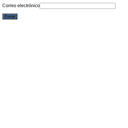
Correo electrónico
6% OFF
Vista rápida
Demon Slayer
Tengen Uzui Ichiban Kuji – (Demon Slayer Resolution The
Third)
Acceder para ver los precios
Iniciar sesión para comprar
6% OFF