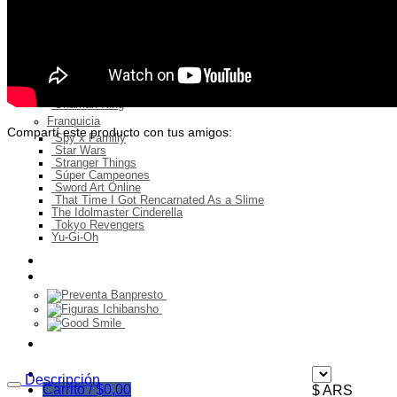
Naruto Shippuden
One Piece
One Punch Man
Pokemon
Ranma 1/2
Re: Zero
Sailor Moon
Sakura Card Captor
Shaman King
Franquicia
Compartí este producto con tus amigos:
Spy x Familiy
Star Wars
Stranger Things
Súper Campeones
Sword Art Online
That Time I Got Rencarnated As a Slime
The Idolmaster Cinderella
Tokyo Revengers
Yu-Gi-Oh
Ingresos del mes
Preventa
Ofertas
Descripción
Carrito /
$
0,00
$ ARS