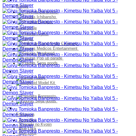
Bandai
Good Smile
Model Kit
PELUCHES
Franquicia
Franquicia
Astro Boy
Shingeki no Kyojin
Blue Lock
Blue Lock