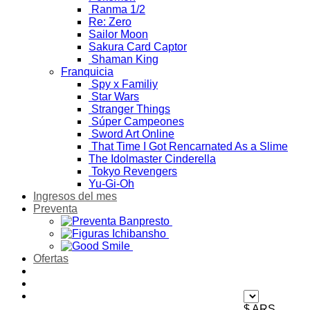
Ranma 1/2
Re: Zero
Sailor Moon
Sakura Card Captor
Shaman King
Franquicia
Spy x Familiy
Star Wars
Stranger Things
Súper Campeones
Sword Art Online
That Time I Got Rencarnated As a Slime
The Idolmaster Cinderella
Tokyo Revengers
Yu-Gi-Oh
Ingresos del mes
Preventa
Ofertas
$ ARS