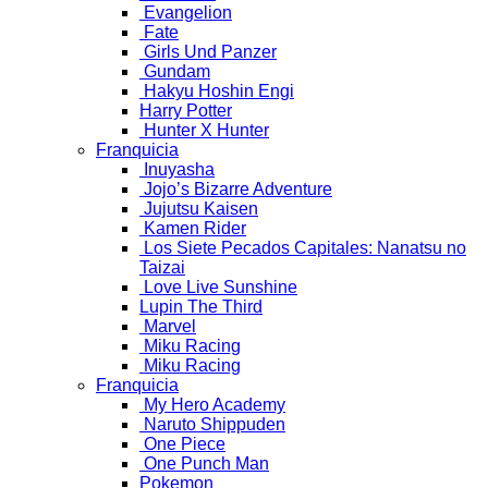
Evangelion
Fate
Girls Und Panzer
Gundam
Hakyu Hoshin Engi
Harry Potter
Hunter X Hunter
Franquicia
Inuyasha
Jojo’s Bizarre Adventure
Jujutsu Kaisen
Kamen Rider
Los Siete Pecados Capitales: Nanatsu no
Taizai
Love Live Sunshine
Lupin The Third
Marvel
Miku Racing
Miku Racing
Franquicia
My Hero Academy
Naruto Shippuden
One Piece
One Punch Man
Pokemon