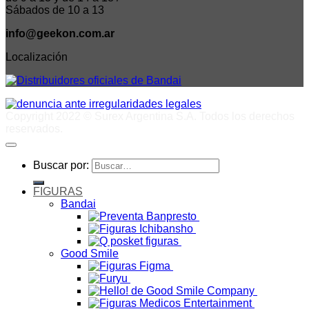
Sábados de 10 a 13
info@geekon.com.ar
Localización
Copyright 2022 © Surex Argentina S.A. Todos los derechos
reservados.
Buscar por:
FIGURAS
Bandai
Good Smile