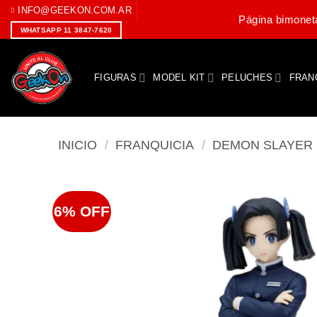
Saltar
INFO@GEEKON.COM.AR
Página bimoneta
al
WHATSAPP 11 3847-7620
contenido
FIGURAS
MODEL KIT
PELUCHES
FRAN
INICIO
/
FRANQUICIA
/
DEMON SLAYER
6% OFF