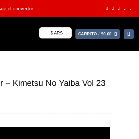
de el convertor.
$ ARS
CARRITO /
$
0,00
r – Kimetsu No Yaiba Vol 23