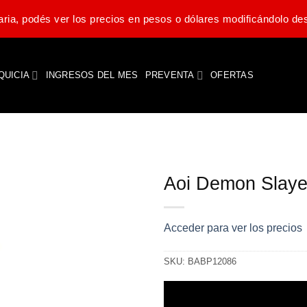
ria, podés ver los precios en pesos o dólares modificándolo des
QUICIA
INGRESOS DEL MES
PREVENTA
OFERTAS
Aoi Demon Slaye
Acceder para ver los precios
SKU:
BABP12086