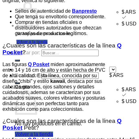
original, verifica lo siguiente:
Sellos de autenticidad de
Banpresto
$ ARS
Que tenga su envoltorio correspondiente.
Comprar en tiendas oficiales o
$ USD
distribuidores autorizados que ofrezcan
garantías de productos legítimos.
No hay productos en el carrito.
Volver a la tienda
¿Cuales son las características de la línea
Q
Posket
?
Buscar por:
Las figuras
Q Posket
miden aproximadamente
entre 14 y 16 cm de alto y están hecha de PVC
Buscar por:
$ ARS
de alta calidad. Esta línea, conocida por su
diseño “chibi” y estilo
kawaii
, destaca por sus
cabezas grandes, ojos saltones y detalles
Carrito
$ ARS
cuidadosos, ademas se caracterizan por sus
acabados suaves, colores vibrantes y posturas
$ USD
dinámicas que son perfectas tanto para
exhibición como para coleccionistas.
¿Cuales son las características de la línea
Q
No hay productos en el carrito.
Posket
Petit?
Volver a la tienda