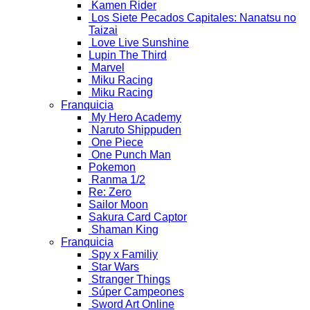
Kamen Rider
Los Siete Pecados Capitales: Nanatsu no
Taizai
Love Live Sunshine
Lupin The Third
Marvel
Miku Racing
Miku Racing
Franquicia
My Hero Academy
Naruto Shippuden
One Piece
One Punch Man
Pokemon
Ranma 1/2
Re: Zero
Sailor Moon
Sakura Card Captor
Shaman King
Franquicia
Spy x Familiy
Star Wars
Stranger Things
Súper Campeones
Sword Art Online