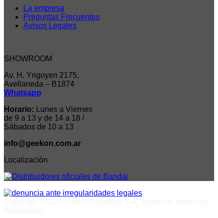
La empresa
Preguntas Frecuentes
Avisos Legales
SHOWROOM
Av. H. Yrigoyen 2175,
Avellaneda – B1874
Whatsapp
Horario:
Lunes a Viernes
de 9 a 13 y de 14 a 18 /
Sábados de 10 a 13
info@geekon.com.ar
Localización
Copyright 2022 © Surex Argentina S.A. Todos los derechos
reservados.