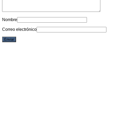
Nombre
Correo electrónico
6% OFF
Vista rápida
Marvel
Figura Capitan America – Nendoroid Deluxe Version – Good
Smile Company
Acceder para ver los precios