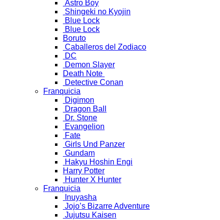
Astro Boy
Shingeki no Kyojin
Blue Lock
Blue Lock
Boruto
Caballeros del Zodiaco
DC
Demon Slayer
Death Note
Detective Conan
Franquicia
Digimon
Dragon Ball
Dr. Stone
Evangelion
Fate
Girls Und Panzer
Gundam
Hakyu Hoshin Engi
Harry Potter
Hunter X Hunter
Franquicia
Inuyasha
Jojo’s Bizarre Adventure
Jujutsu Kaisen