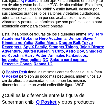
Las figuras
Q Posket
miden aproximadamente entre 14 y 16
cm de alto y están hecha de PVC de alta calidad. Esta línea,
conocida por su diseño “chibi” y estilo
kawaii
, destaca por
sus cabezas grandes, ojos saltones y detalles cuidadosos,
ademas se caracterizan por sus acabados suaves, colores
vibrantes y posturas dinámicas que son perfectas tanto para
exhibición como para coleccionistas.
Esta línea produce figuras de los siguientes anime:
My Hero
Academia / Boku no Hero Academia
,
Demon Slayer /
Kimetsu no Yaiba
,
Sailor Moon
,
Dragon Ball
,
Tokyo
Revengers
,
Spy X Family
,
Stranger Things
,
Jojo’s Bizarre
Adventure
,
Jujutsu Kaisen
,
Naruto
,
Astro Boy
,
Shingeki
no Kyoshin
,
Harry Potter
,
Animales Fantasticos
,
Inuyasha
,
Evangelion
,
DC
,
Sakura card captors
,
Detective Conan
,
Ranma 1/2
Q
Posket Petit
tiene las mismas características que la línea
Q Posket
pero son un poco mas pequeños, miden unos 10
cm de altura aproximadamente, tienen las mismas
dimensiones que un world collectible figure WCF.
¿Cuál es la diferencia entre la figura de
Superman chibi
Q Posket
y otros productos