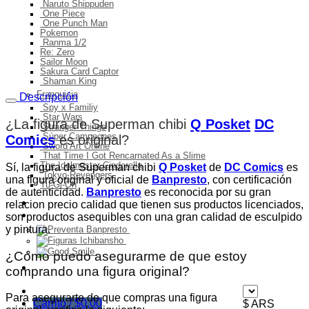
Naruto Shippuden
One Piece
One Punch Man
Pokemon
Ranma 1/2
Re: Zero
Sailor Moon
Sakura Card Captor
Shaman King
Franquicia
Descripción
Spy x Familiy
Star Wars
¿La figura de Superman chibi
Q Posket
DC
Stranger Things
Súper Campeones
Comics
es original
?
Sword Art Online
That Time I Got Rencarnated As a Slime
The Idolmaster Cinderella
Sí, la figura de Superman chibi
Q Posket
de
DC Comics
es
Tokyo Revengers
una figura original y oficial de
Banpresto
, con certificación
Yu-Gi-Oh
de autenticidad.
Banpresto
es reconocida por su gran
Ingresos del mes
relacion precio calidad que tienen sus productos licenciados,
Preventa
son productos asequibles con una gran calidad de esculpido
y pintura.
¿Cómo puedo asegurarme de que estoy
Ofertas
comprando una figura original?
Para asegurarte de que compras una figura
Carrito /
$
0,00
$ ARS